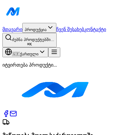
მთავარი
ჩვენ შესახებ
კონტაქტი
პროდუქცია
ძებნა პროდუქტებში...
⌘
K
🇬🇪
ქართული
იტვირთება პროდუქტი...