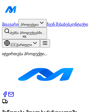
მთავარი
ჩვენ შესახებ
კონტაქტი
პროდუქცია
ძებნა პროდუქტებში...
⌘
K
🇬🇪
ქართული
იტვირთება პროდუქტი...