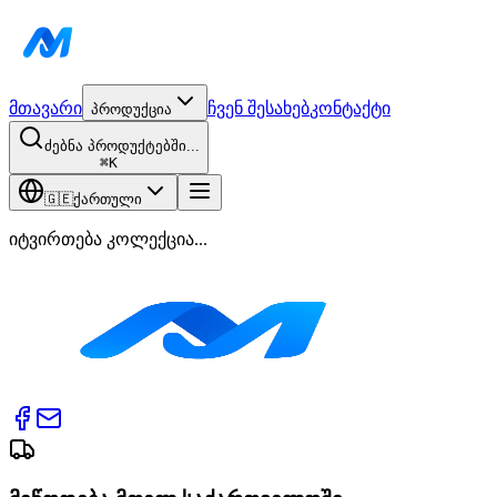
მთავარი
ჩვენ შესახებ
კონტაქტი
პროდუქცია
ძებნა პროდუქტებში...
⌘
K
🇬🇪
ქართული
იტვირთება კოლექცია...