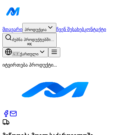
მთავარი
ჩვენ შესახებ
კონტაქტი
პროდუქცია
ძებნა პროდუქტებში...
⌘
K
🇬🇪
ქართული
იტვირთება პროდუქტი...