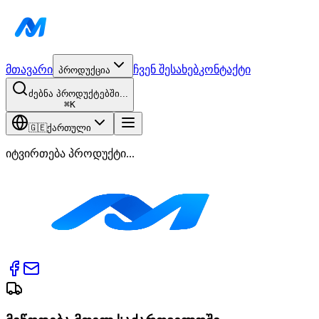
მთავარი
ჩვენ შესახებ
კონტაქტი
პროდუქცია
ძებნა პროდუქტებში...
⌘
K
🇬🇪
ქართული
იტვირთება პროდუქტი...