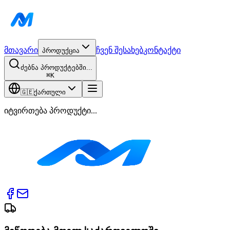
მთავარი
ჩვენ შესახებ
კონტაქტი
პროდუქცია
ძებნა პროდუქტებში...
⌘
K
🇬🇪
ქართული
იტვირთება პროდუქტი...