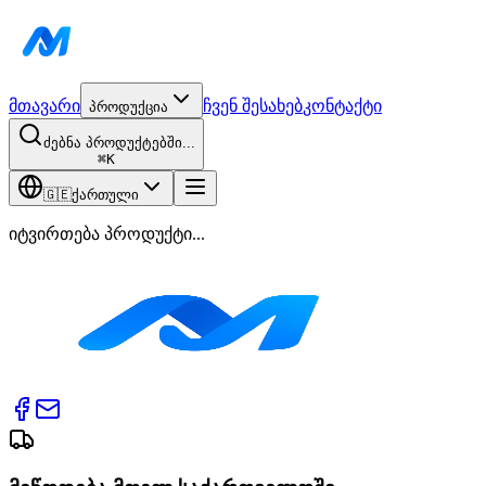
მთავარი
ჩვენ შესახებ
კონტაქტი
პროდუქცია
ძებნა პროდუქტებში...
⌘
K
🇬🇪
ქართული
იტვირთება პროდუქტი...