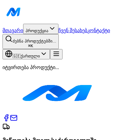
მთავარი
ჩვენ შესახებ
კონტაქტი
პროდუქცია
ძებნა პროდუქტებში...
⌘
K
🇬🇪
ქართული
იტვირთება პროდუქტი...