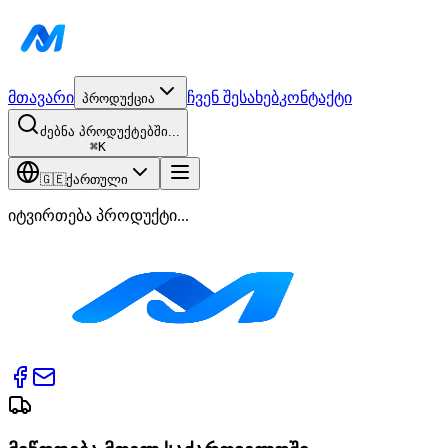
მთავარი
ჩვენ შესახებ
კონტაქტი
პროდუქცია
ძებნა პროდუქტებში...
⌘
K
🇬🇪
ქართული
იტვირთება პროდუქტი...